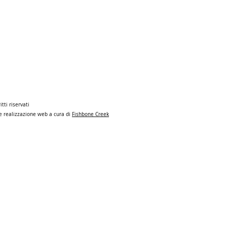
itti riservati
n e realizzazione web a cura di
Fishbone Creek
hts reserved