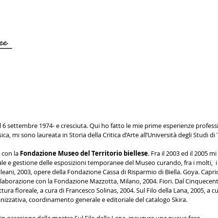
 -il 6 settembre 1974- e cresciuta. Qui ho fatto le mie prime esperienze professi
ca, mi sono laureata in Storia della Critica d’Arte all’Università degli Studi di
e con la
Fondazione Museo del Territorio biellese
. Fra il 2003 ed il 2005 mi
e e gestione delle esposizioni temporanee del Museo curando, fra i molti, i
eani, 2003, opere della Fondazione Cassa di Risparmio di Biella. Goya. Capric
 collaborazione con la Fondazione Mazzotta, Milano, 2004. Fiori. Dal Cinquecen
ura floreale, a cura di Francesco Solinas, 2004. Sul Filo della Lana, 2005, a cu
anizzativa, coordinamento generale e editoriale del catalogo Skira.