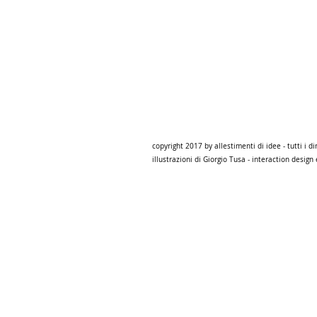
copyr
copyright 2017 by allestimenti di idee - tutti i dir
illustrazioni di Giorgio Tusa - interaction desig
© 2012 by JOHN SMITH PHOTOGRAPHY. All rig