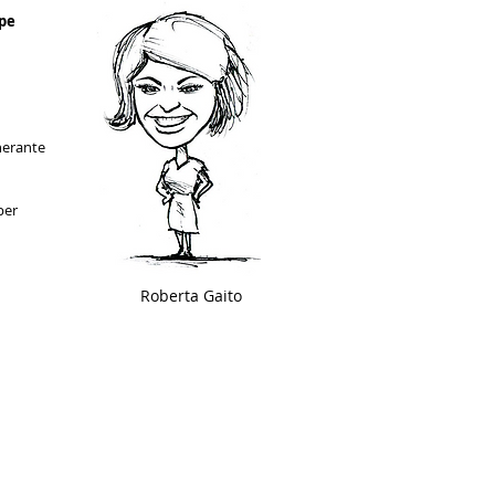
ppe
inerante
per
Roberta Gaito