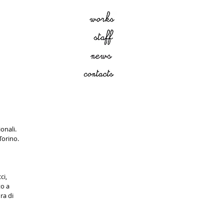
onali.
 Torino.
ci,
to a
ra di