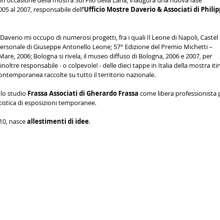
 in occasione della mostra Sul Filo della Lana, inaugura una nuova fase
005 al 2007, responsabile dell
’Ufficio Mostre Daverio & Associati di Phili
Daverio mi occupo di numerosi progetti, fra i quali Il Leone di Napoli, Castel
personale di Giuseppe Antonello Leone; 57° Edizione del Premio Michetti –
 Mare, 2006; Bologna si rivela, il museo diffuso di Bologna, 2006 e 2007, per
oltre responsabile - o colpevole! - delle dieci tappe in Italia della mostra it
contemporanea raccolte su tutto il territorio nazionale.
 lo studio
Frassa Associati di Gherardo Frassa
come libera professionista 
rtistica di esposizioni temporanee.
010, nasce
allestimenti di idee
.