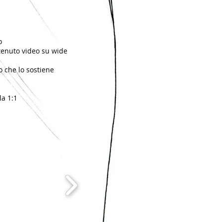
o
ntenuto video su wide
o che lo sostiene
la 1:1