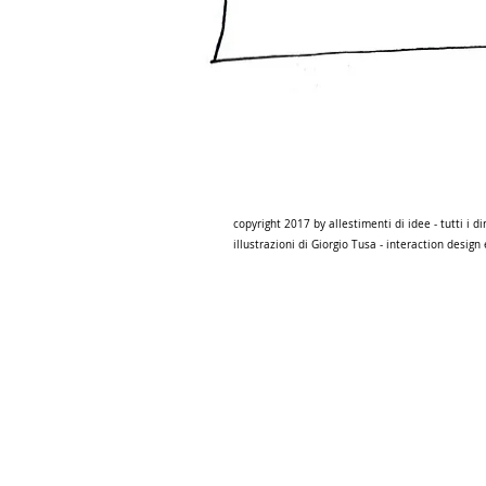
copyr
copyright 2017 by allestimenti di idee - tutti i dir
illustrazioni di Giorgio Tusa - interaction desig
© 2012 by JOHN SMITH PHOTOGRAPHY. All rig