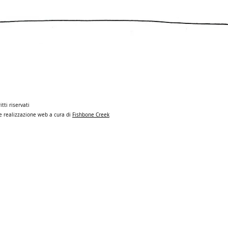
itti riservati
n e realizzazione web a cura di
Fishbone Creek
hts reserved