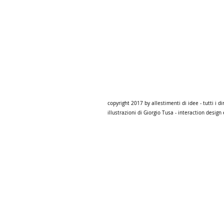
copyr
copyright 2017 by allestimenti di idee - tutti i dir
illustrazioni di Giorgio Tusa - interaction desig
© 2012 by JOHN SMITH PHOTOGRAPHY. All rig