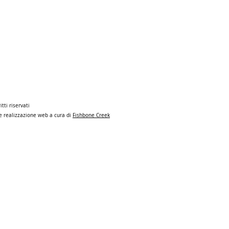
itti riservati
n e realizzazione web a cura di
Fishbone Creek
hts reserved